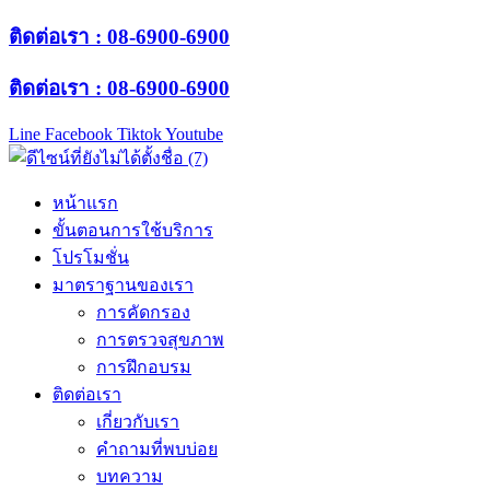
ติดต่อเรา : 08-6900-6900
ติดต่อเรา : 08-6900-6900
Line
Facebook
Tiktok
Youtube
หน้าแรก
ขั้นตอนการใช้บริการ
โปรโมชั่น
มาตราฐานของเรา
การคัดกรอง
การตรวจสุขภาพ
การฝึกอบรม
ติดต่อเรา
เกี่ยวกับเรา
คำถามที่พบบ่อย
บทความ