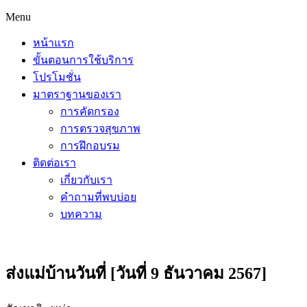
Menu
หน้าแรก
ขั้นตอนการใช้บริการ
โปรโมชั่น
มาตราฐานของเรา
การคัดกรอง
การตรวจสุขภาพ
การฝึกอบรม
ติดต่อเรา
เกี่ยวกับเรา
คำถามที่พบบ่อย
บทความ
ส่งแม่บ้านวันที่ [วันที่ 9 ธันวาคม 2567]