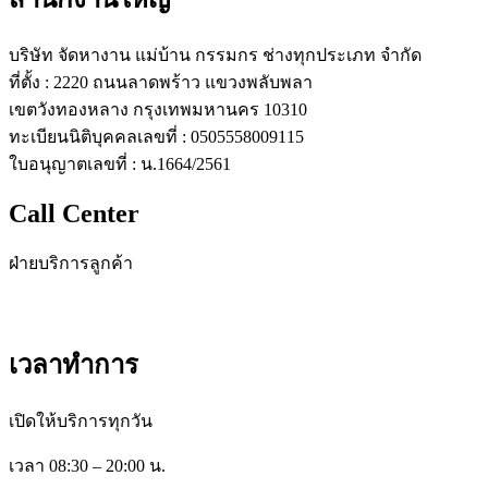
บริษัท จัดหางาน แม่บ้าน กรรมกร ช่างทุกประเภท จำกัด
ที่ตั้ง : 2220 ถนนลาดพร้าว แขวงพลับพลา
เขตวังทองหลาง กรุงเทพมหานคร 10310
ทะเบียนนิติบุคคลเลขที่ : 0505558009115
ใบอนุญาตเลขที่ : น.1664/2561
Call Center
ฝ่ายบริการลูกค้า
โทร : 08-6900-6900
เวลาทำการ
เปิดให้บริการทุกวัน
เวลา 08:30 – 20:00 น.