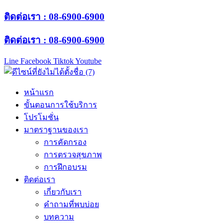
ติดต่อเรา : 08-6900-6900
ติดต่อเรา : 08-6900-6900
Line
Facebook
Tiktok
Youtube
หน้าแรก
ขั้นตอนการใช้บริการ
โปรโมชั่น
มาตราฐานของเรา
การคัดกรอง
การตรวจสุขภาพ
การฝึกอบรม
ติดต่อเรา
เกี่ยวกับเรา
คำถามที่พบบ่อย
บทความ