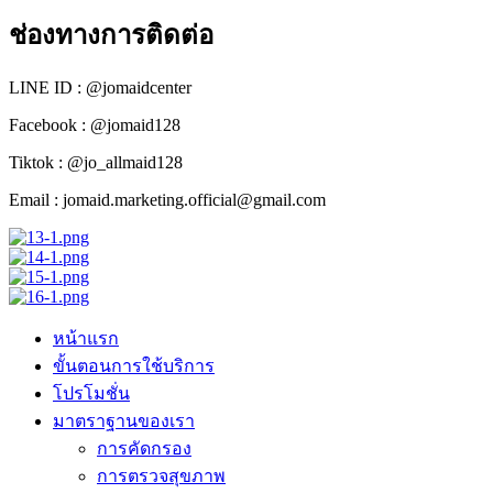
ช่องทางการติดต่อ
LINE ID : @jomaidcenter
Facebook : @jomaid128
Tiktok : @jo_allmaid128
Email : jomaid.marketing.official@gmail.com
หน้าแรก
ขั้นตอนการใช้บริการ
โปรโมชั่น
มาตราฐานของเรา
การคัดกรอง
การตรวจสุขภาพ